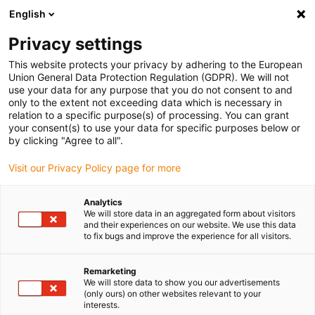
English
(0)
Privacy settings
igus-icon-arrow-right
igus-icon-arrow-right
igus-icon-arrow-right
igus-icon-ar
Naslovnica
Cables for energy chains
Harnessed cables
Drive
This website protects your privacy by adhering to the European
igus-icon-arrow-right
cables in accordance with manufacturers' standards
suitable for FAGOR
Union General Data Protection Regulation (GDPR). We will not
use your data for any purpose that you do not consent to and
only to the extent not exceeding data which is necessary in
relation to a specific purpose(s) of processing. You can grant
Konfekcionirani kabeli
your consent(s) to use your data for specific purposes below or
by clicking "Agree to all".
Visit our Privacy Policy page for more
prikladni za FAGOR
Analytics
We will store data in an aggregated form about visitors
and their experiences on our website. We use this data
to fix bugs and improve the experience for all visitors.
readycable® konfekcionirani kablovi prikladni za FAGOR, posebno
dizajnirani za zahtjevnu uporabu u energetskim lancima i testirani
za dugotrajni Vijek trajanja. Na sve igus® kablove postoji jamstvo.
Remarketing
We will store data to show you our advertisements
Posebno visoka kvaliteta svih chainflex® kabela postiže se
(only ours) on other websites relevant to your
testiranjem u internom igus® laboratoriju i pojedinačnim
interests.