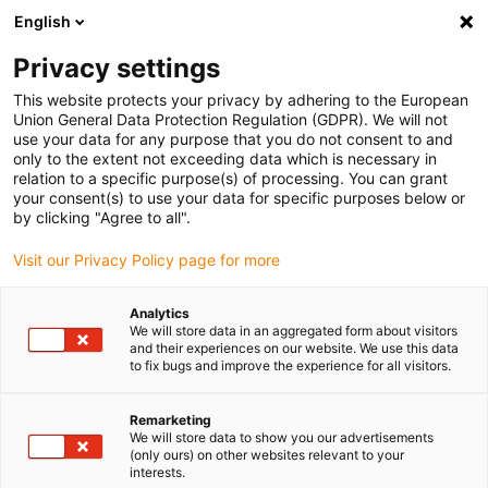
English
(0)
Privacy settings
igus-icon-arrow-right
igus-icon-arrow-right
igus-icon-arrow-right
Naslovnica
e-chains®
Energy supply system for 3D movements
This website protects your privacy by adhering to the European
igus-icon-arrow-right
Accessories for triflex R
Union General Data Protection Regulation (GDPR). We will not
use your data for any purpose that you do not consent to and
only to the extent not exceeding data which is necessary in
relation to a specific purpose(s) of processing. You can grant
Dodaci za triflex R proizvode
your consent(s) to use your data for specific purposes below or
by clicking "Agree to all".
Visit our Privacy Policy page for more
Dodaci za triflex R – Savršeni dodatak za vaš 3D energetski lanac
Analytics
S asortimanom dodatne opreme
triflex® R
od igusa®, možete
We will store data in an aggregated form about visitors
otključati puni potencijal svog 3D rješenja energetskog lanca. Bilo
and their experiences on our website. We use this data
da se radi o industrijskim robotima, kobotima ili prilagođenim
to fix bugs and improve the experience for all visitors.
primjenama – ovaj pribor nudi maksimalnu fleksibilnost,
sigurnost i učinkovitost za upravljanje kabelima u složenim
Remarketing
slijedovima pokreta.
We will store data to show you our advertisements
(only ours) on other websites relevant to your
interests.
Vaše prednosti na prvi pogled: